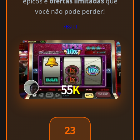
épicos e
ofertas limitadas
que
você não pode perder!
7Bslot
23