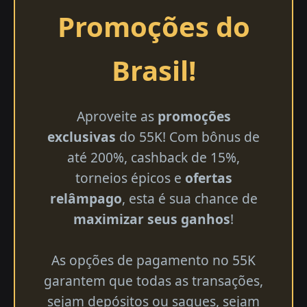
Promoções do
Brasil!
Aproveite as
promoções
exclusivas
do 55K! Com bônus de
até 200%, cashback de 15%,
torneios épicos e
ofertas
relâmpago
, esta é sua chance de
maximizar seus ganhos
!
As opções de pagamento no 55K
garantem que todas as transações,
sejam depósitos ou saques, sejam