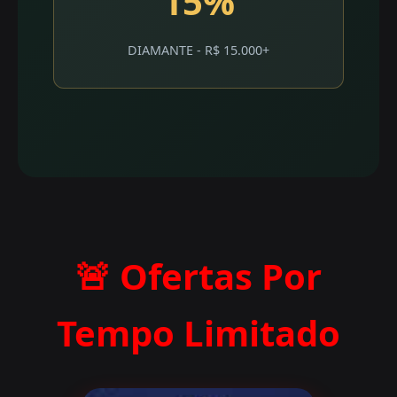
15%
DIAMANTE - R$ 15.000+
🚨 Ofertas Por
Tempo Limitado