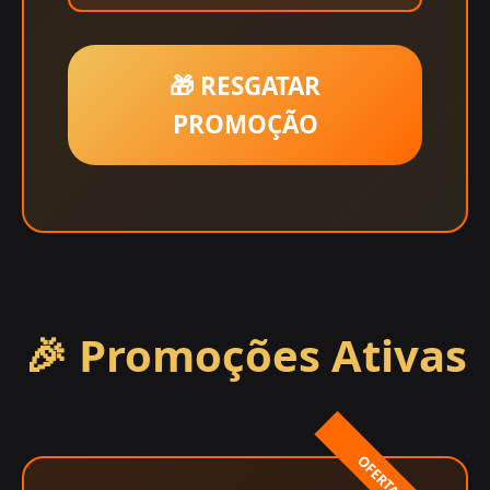
🎁 RESGATAR
PROMOÇÃO
🎉 Promoções Ativas