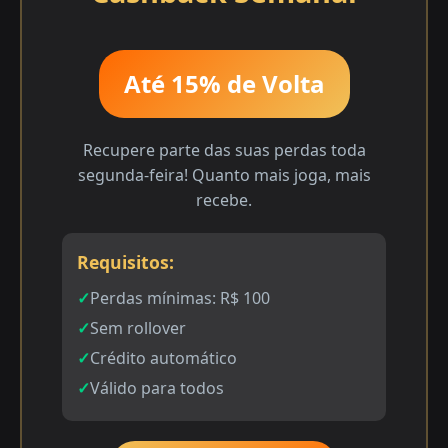
Até 15% de Volta
Recupere parte das suas perdas toda
segunda-feira! Quanto mais joga, mais
recebe.
Requisitos:
Perdas mínimas: R$ 100
Sem rollover
Crédito automático
Válido para todos