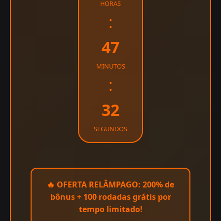
HORAS
:
47
MINUTOS
:
32
SEGUNDOS
🔥
OFERTA RELÂMPAGO:
200% de
bônus + 100 rodadas grátis por
tempo limitado!