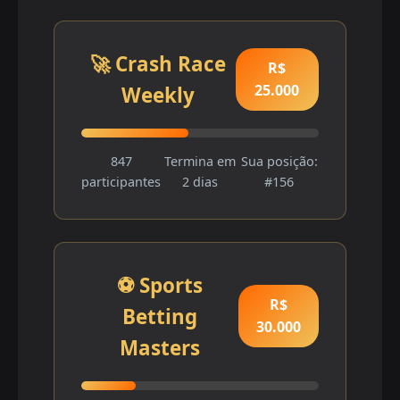
🚀 Crash Race
R$
25.000
Weekly
847
Termina em
Sua posição:
participantes
2 dias
#156
⚽ Sports
R$
Betting
30.000
Masters