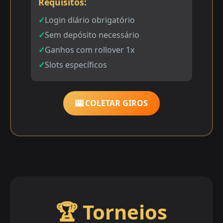
Requisitos:
Login diário obrigatório
Sem depósito necessário
Ganhos com rollover 1x
Slots específicos
🎰 COLETAR GIROS
🏆 Torneios