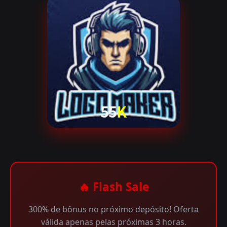
🔥 Flash Sale
300% de bônus no próximo depósito! Oferta
válida apenas pelas próximas 3 horas.