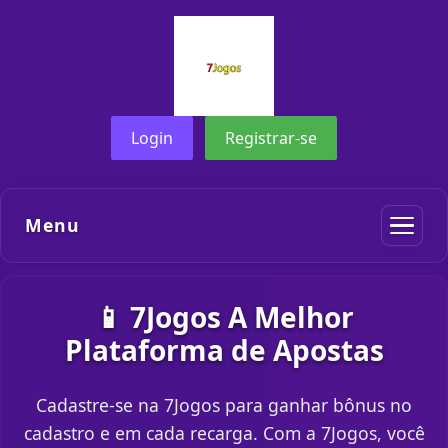
Login
Registrar-se
Menu
📱 7Jogos A Melhor
Plataforma de Apostas
Cadastre-se na 7Jogos para ganhar bônus no
cadastro e em cada recarga. Com a 7Jogos, você