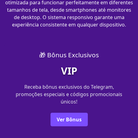
otimizada para funcionar perfeitamente em diferentes
tamanhos de tela, desde smartphones até monitores
de desktop. O sistema responsivo garante uma
experiência consistente em qualquer dispositivo.
🎁 Bônus Exclusivos
VIP
Receba bônus exclusivos do Telegram,
promoções especiais e códigos promocionais
únicos!
Ver Bônus