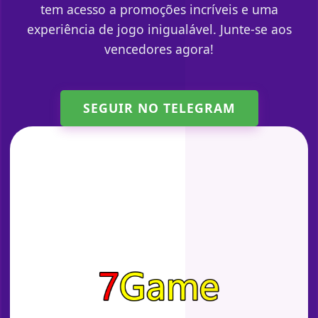
tem acesso a promoções incríveis e uma
experiência de jogo inigualável. Junte-se aos
vencedores agora!
SEGUIR NO TELEGRAM