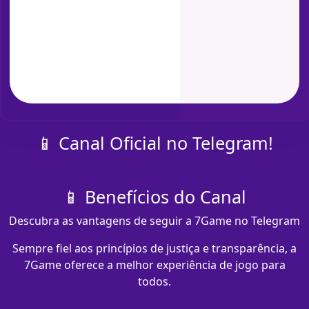
📱 Canal Oficial no Telegram!
📱 Benefícios do Canal
Descubra as vantagens de seguir a 7Game no Telegram
Sempre fiel aos princípios de justiça e transparência, a
7Game oferece a melhor experiência de jogo para
todos.