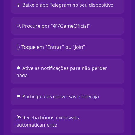
📱 Baixe o app Telegram no seu dispositivo
🔍 Procure por "@7GameOficial"
👆 Toque em "Entrar" ou "Join"
🔔 Ative as notificações para não perder
nada
💬 Participe das conversas e interaja
🎁 Receba bônus exclusivos
automaticamente