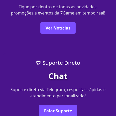
Fique por dentro de todas as novidades,
promoções e eventos da 7Game em tempo real!
Ver Notícias
💬 Suporte Direto
Chat
Suporte direto via Telegram, respostas rápidas e
atendimento personalizado!
Falar Suporte