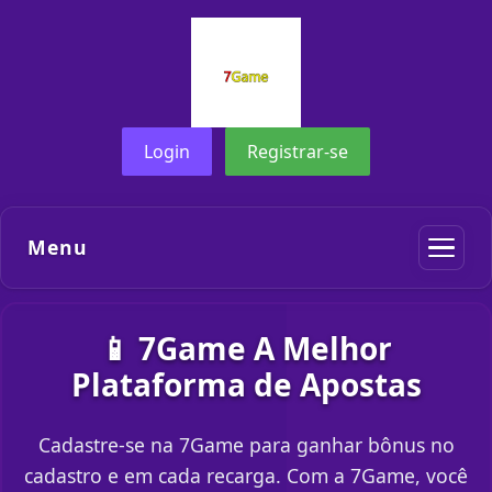
Login
Registrar-se
Menu
📱 7Game A Melhor
Plataforma de Apostas
Cadastre-se na 7Game para ganhar bônus no
cadastro e em cada recarga. Com a 7Game, você