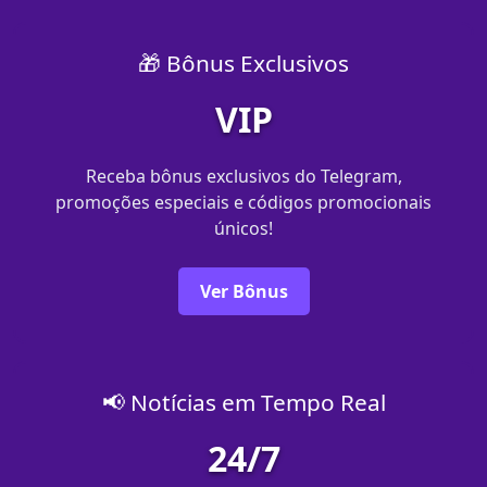
🎁 Bônus Exclusivos
VIP
Receba bônus exclusivos do Telegram,
promoções especiais e códigos promocionais
únicos!
Ver Bônus
📢 Notícias em Tempo Real
24/7