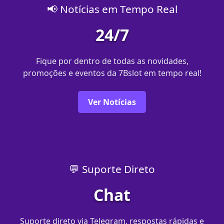
📢 Notícias em Tempo Real
24/7
Fique por dentro de todas as novidades,
promoções e eventos da 7Bslot em tempo real!
Ver Notícias
💬 Suporte Direto
Chat
Suporte direto via Telegram, respostas rápidas e