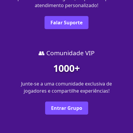
atendimento personalizado!
Falar Suporte
👥 Comunidade VIP
1000+
Junte-se a uma comunidade exclusiva de
jogadores e compartilhe experiências!
Entrar Grupo