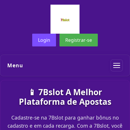
Login
Registrar-se
Menu
📱 7Bslot A Melhor
Plataforma de Apostas
Cadastre-se na 7Bslot para ganhar bônus no
cadastro e em cada recarga. Com a 7Bslot, você