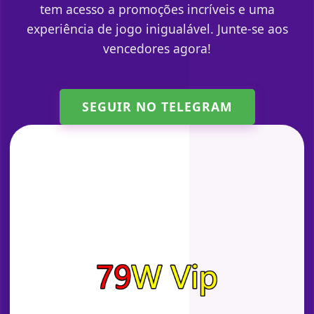
tem acesso a promoções incríveis e uma
experiência de jogo inigualável. Junte-se aos
vencedores agora!
SEGUIR NO TELEGRAM