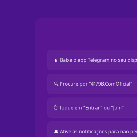
📱 Baixe o app Telegram no seu disp
🔍 Procure por "@79B.ComOficial"
👆 Toque em "Entrar" ou "Join"
🔔 Ative as notificações para não p