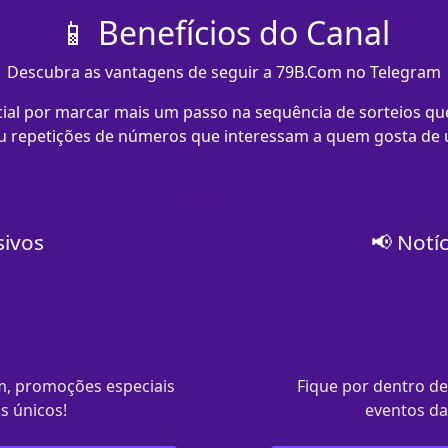
📱 Benefícios do Canal
Descubra as vantagens de seguir a 79B.Com no Telegram
pecial por marcar mais um passo na sequência de sorteios
u repetições de números que interessam a quem gosta de usa
sivos
📢 Notí
m, promoções especiais
Fique por dentro d
s únicos!
eventos da