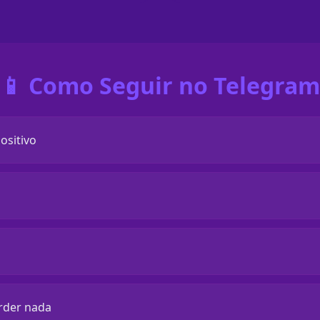
📱 Como Seguir no Telegram
ositivo
erder nada