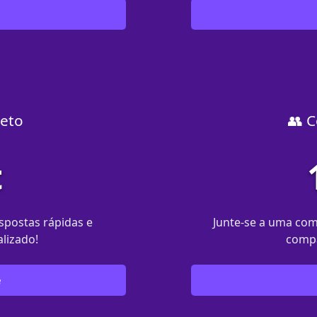
reto
👥 
t
espostas rápidas e
Junte-se a uma com
lizado!
compa
e