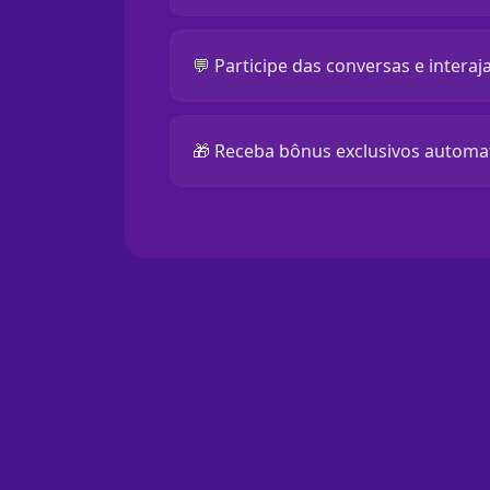
💬 Participe das conversas e interaj
🎁 Receba bônus exclusivos autom