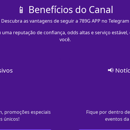
📱 Benefícios do Canal
Descubra as vantagens de seguir a 789G APP no Telegram
 uma reputação de confiança, odds altas e serviço estável,
você.
sivos
📢 Notí
m, promoções especiais
Fique por dentro d
s únicos!
eventos da