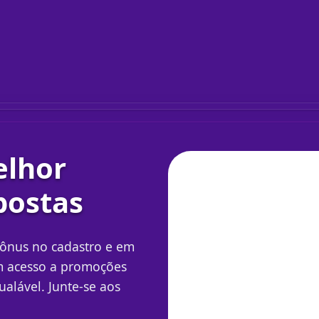
elhor
postas
ônus no cadastro e em
m acesso a promoções
ualável. Junte-se aos