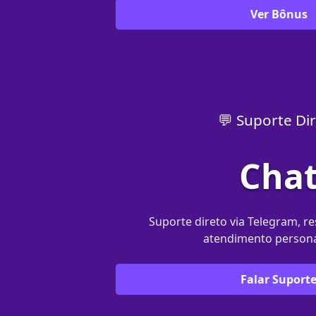
Ver Bônus
💬 Suporte Di
Cha
Suporte direto via Telegram, r
atendimento persona
Falar Suport