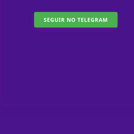
SEGUIR NO TELEGRAM