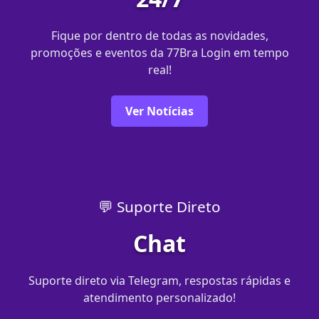
Fique por dentro de todas as novidades,
promoções e eventos da 77Bra Login em tempo
real!
Ver Notícias
💬 Suporte Direto
Chat
Suporte direto via Telegram, respostas rápidas e
atendimento personalizado!