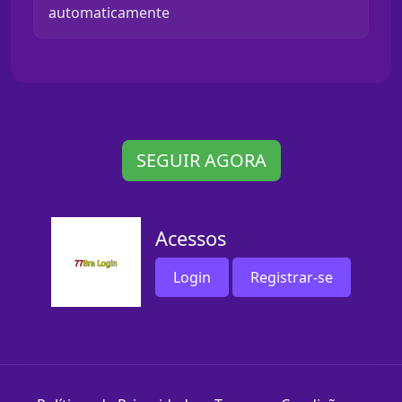
automaticamente
SEGUIR AGORA
Acessos
Login
Registrar-se