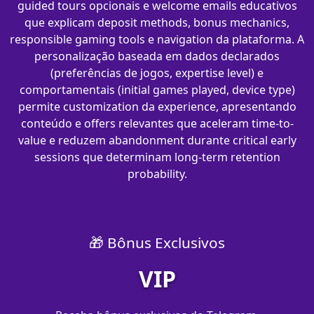
guided tours opcionais e welcome emails educativos
que explicam deposit methods, bonus mechanics,
responsible gaming tools e navigation da plataforma. A
personalização baseada em dados declarados
(preferências de jogos, expertise level) e
comportamentais (initial games played, device type)
permite customization da experience, apresentando
conteúdo e offers relevantes que aceleram time-to-
value e reduzem abandonment durante critical early
sessions que determinam long-term retention
probability.
🎁 Bônus Exclusivos
VIP