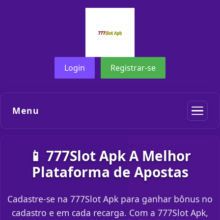
Login
Registrar-se
Menu
📱 777Slot Apk A Melhor
Plataforma de Apostas
Cadastre-se na 777Slot Apk para ganhar bônus no
cadastro e em cada recarga. Com a 777Slot Apk,