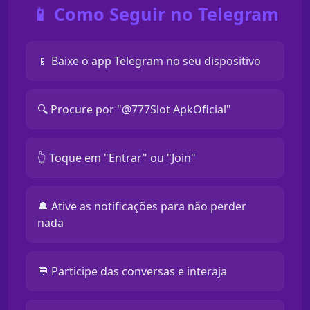
📱 Como Seguir no Telegram
📱 Baixe o app Telegram no seu dispositivo
🔍 Procure por "@777Slot ApkOficial"
👆 Toque em "Entrar" ou "Join"
🔔 Ative as notificações para não perder
nada
💬 Participe das conversas e interaja