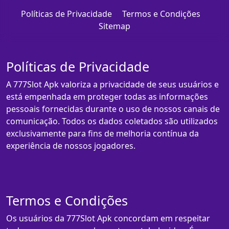
Políticas de Privacidade
Termos e Condições
Sitemap
Políticas de Privacidade
A 777Slot Apk valoriza a privacidade de seus usuários e
está empenhada em proteger todas as informações
pessoais fornecidas durante o uso de nossos canais de
comunicação. Todos os dados coletados são utilizados
exclusivamente para fins de melhoria contínua da
experiência de nossos jogadores.
Termos e Condições
Os usuários da 777Slot Apk concordam em respeitar