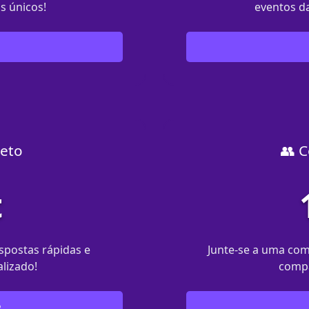
s únicos!
eventos d
reto
👥 
t
espostas rápidas e
Junte-se a uma com
lizado!
compa
e