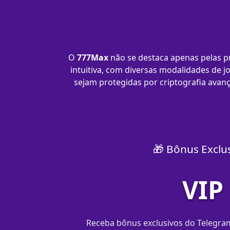
O
777Max
não se destaca apenas pelas pr
intuitiva, com diversas modalidades de j
sejam protegidas por criptografia avan
🎁 Bônus Exclu
VIP
Receba bônus exclusivos do Telegra