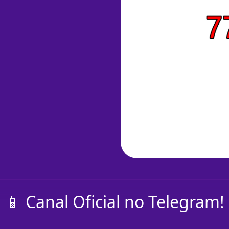
📱 Canal Oficial no Telegram!