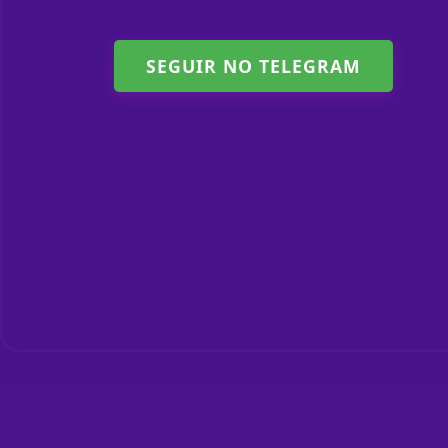
SEGUIR NO TELEGRAM