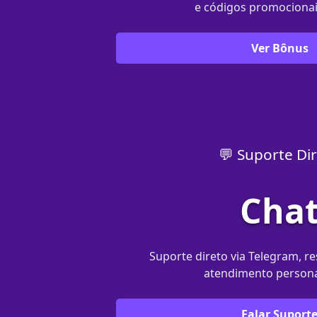
e códigos promocionai
Ver Bônus
💬 Suporte Di
Cha
Suporte direto via Telegram, r
atendimento persona
Falar Suport