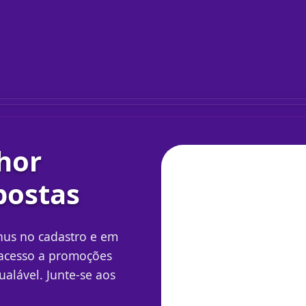
hor
postas
nus no cadastro e em
 acesso a promoções
ualável. Junte-se aos