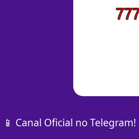
📱 Canal Oficial no Telegram!