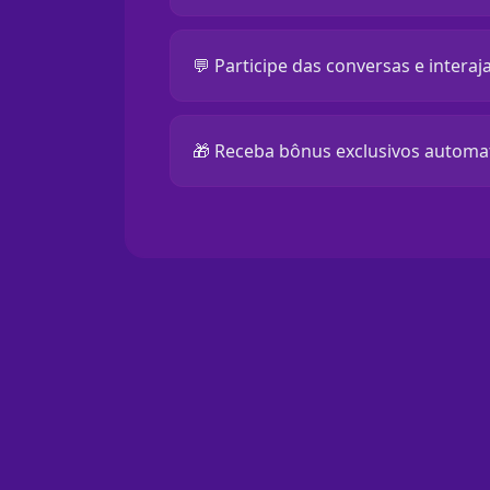
💬 Participe das conversas e interaj
🎁 Receba bônus exclusivos autom