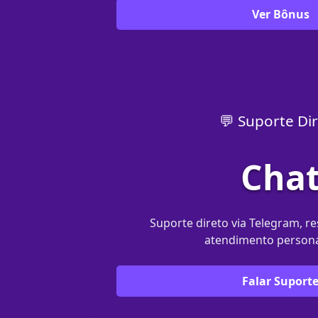
Ver Bônus
💬 Suporte Di
Cha
Suporte direto via Telegram, r
atendimento persona
Falar Suport