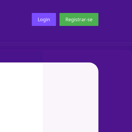
Login
Registrar-se