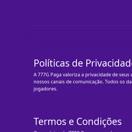
Políticas de Privacida
A 777G Paga valoriza a privacidade de seus
nossos canais de comunicação. Todos os dad
jogadores.
Termos e Condições