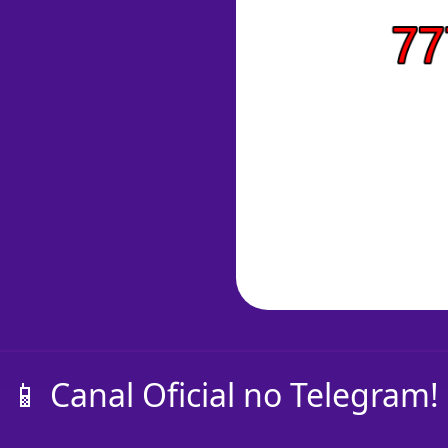
📱 Canal Oficial no Telegram!