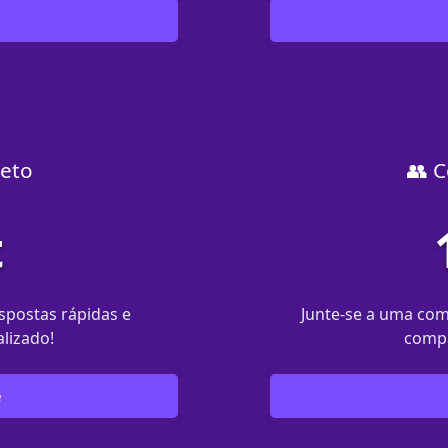
reto
👥 
t
espostas rápidas e
Junte-se a uma com
lizado!
compa
e