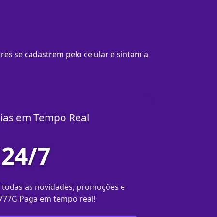
m
res se cadastrem pelo celular e sintam a
cias em Tempo Real
24/7
e todas as novidades, promoções e
777G Paga em tempo real!