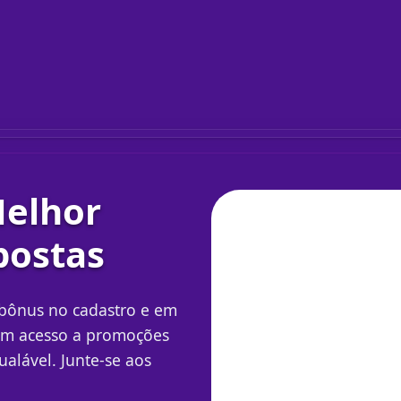
Melhor
postas
bônus no cadastro e em
em acesso a promoções
ualável. Junte-se aos