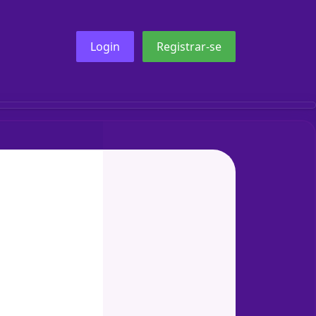
Login
Registrar-se