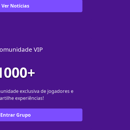
Ver Notícias
Comunidade VIP
1000+
unidade exclusiva de jogadores e
rtilhe experiências!
Entrar Grupo