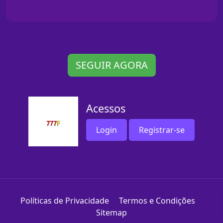
SEGUIR AGORA
Acessos
Login
Registrar-se
Políticas de Privacidade
Termos e Condições
Sitemap