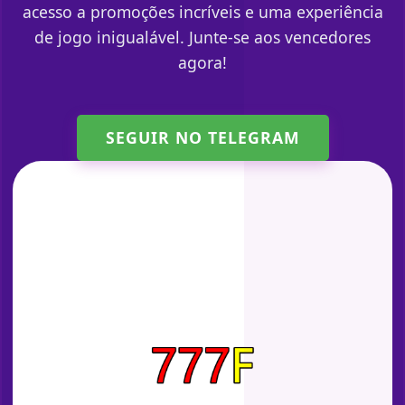
acesso a promoções incríveis e uma experiência
de jogo inigualável. Junte-se aos vencedores
agora!
SEGUIR NO TELEGRAM