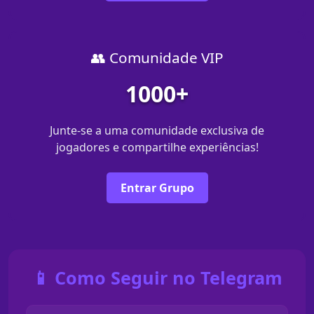
👥 Comunidade VIP
1000+
Junte-se a uma comunidade exclusiva de
jogadores e compartilhe experiências!
Entrar Grupo
📱 Como Seguir no Telegram