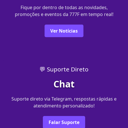
Fique por dentro de todas as novidades,
promoções e eventos da 777F em tempo real!
Ver Notícias
💬 Suporte Direto
Chat
Suporte direto via Telegram, respostas rápidas e
atendimento personalizado!
Falar Suporte