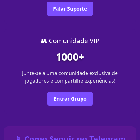
Falar Suporte
👥 Comunidade VIP
1000+
Junte-se a uma comunidade exclusiva de
jogadores e compartilhe experiências!
Entrar Grupo
📱 Como Seguir no Telegram