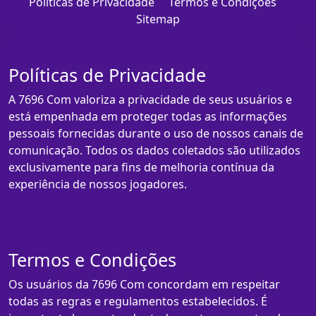
Políticas de Privacidade
Termos e Condições
Sitemap
Políticas de Privacidade
A 7696 Com valoriza a privacidade de seus usuários e
está empenhada em proteger todas as informações
pessoais fornecidas durante o uso de nossos canais de
comunicação. Todos os dados coletados são utilizados
exclusivamente para fins de melhoria contínua da
experiência de nossos jogadores.
Termos e Condições
Os usuários da 7696 Com concordam em respeitar
todas as regras e regulamentos estabelecidos. É