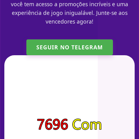
você tem acesso a promoções incríveis e uma
experiência de jogo inigualável. Junte-se aos
vencedores agora!
SEGUIR NO TELEGRAM