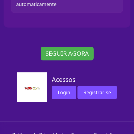
automaticamente
SEGUIR AGORA
Acessos
Login
Registrar-se