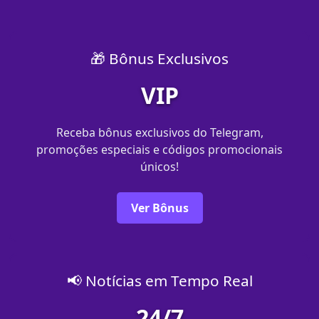
🎁 Bônus Exclusivos
VIP
Receba bônus exclusivos do Telegram,
promoções especiais e códigos promocionais
únicos!
Ver Bônus
📢 Notícias em Tempo Real
24/7