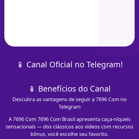
📱 Canal Oficial no Telegram!
📱 Benefícios do Canal
Descubra as vantagens de seguir a 7696 Com no
Telegram
A 7696 Com 7696 Com Brasil apresenta caça-níqueis
sensacionais — dos clássicos aos vídeos com recursos
bônus, você escolhe seu favorito.