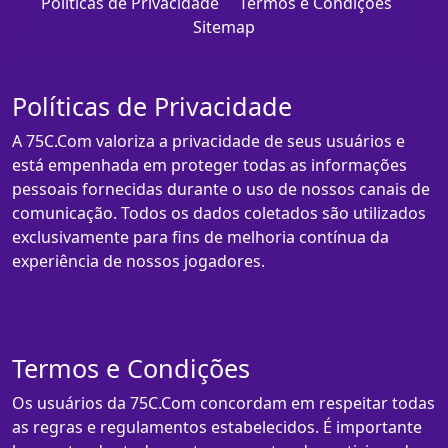
Políticas de Privacidade
Termos e Condições
Sitemap
Políticas de Privacidade
A 75C.Com valoriza a privacidade de seus usuários e
está empenhada em proteger todas as informações
pessoais fornecidas durante o uso de nossos canais de
comunicação. Todos os dados coletados são utilizados
exclusivamente para fins de melhoria contínua da
experiência de nossos jogadores.
Termos e Condições
Os usuários da 75C.Com concordam em respeitar todas
as regras e regulamentos estabelecidos. É importante