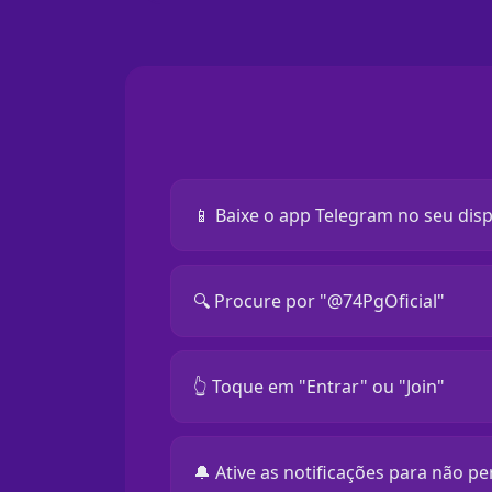
📱 Baixe o app Telegram no seu disp
🔍 Procure por "@74PgOficial"
👆 Toque em "Entrar" ou "Join"
🔔 Ative as notificações para não p