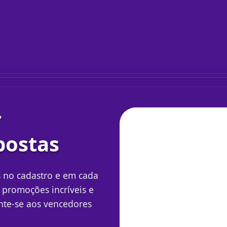
r
postas
 no cadastro e em cada
 promoções incríveis e
unte-se aos vencedores