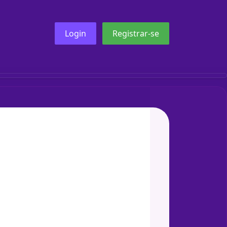
Login
Registrar-se