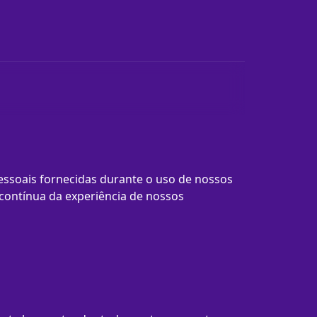
essoais fornecidas durante o uso de nossos
 contínua da experiência de nossos