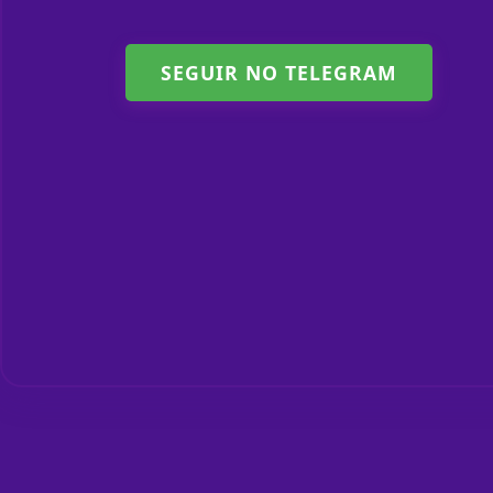
SEGUIR NO TELEGRAM