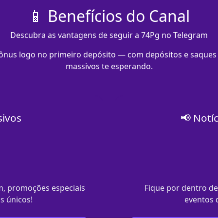
📱 Benefícios do Canal
Descubra as vantagens de seguir a 74Pg no Telegram
nus logo no primeiro depósito — com depósitos e saques in
massivos te esperando.
sivos
📢 Notí
m, promoções especiais
Fique por dentro d
s únicos!
eventos 