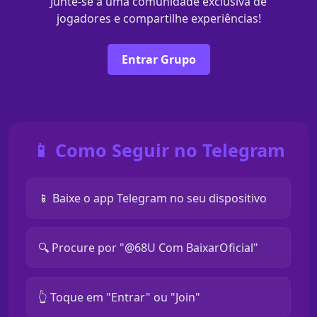
Junte-se a uma comunidade exclusiva de
jogadores e compartilhe experiências!
Entrar Grupo
📱 Como Seguir no Telegram
📱 Baixe o app Telegram no seu dispositivo
🔍 Procure por "@68U Com BaixarOficial"
👆 Toque em "Entrar" ou "Join"