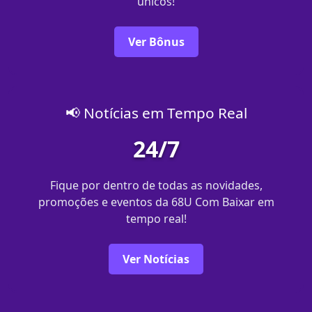
únicos!
Ver Bônus
📢 Notícias em Tempo Real
24/7
Fique por dentro de todas as novidades,
promoções e eventos da 68U Com Baixar em
tempo real!
Ver Notícias