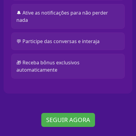
🔔 Ative as notificações para não perder
nada
💬 Participe das conversas e interaja
🎁 Receba bônus exclusivos
automaticamente
SEGUIR AGORA