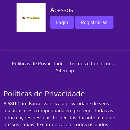
Acessos
Login
Registrar-se
Políticas de Privacidade
Termos e Condições
Sitemap
Políticas de Privacidade
A 68U Com Baixar valoriza a privacidade de seus
usuários e está empenhada em proteger todas as
informações pessoais fornecidas durante o uso de
nossos canais de comunicação. Todos os dados