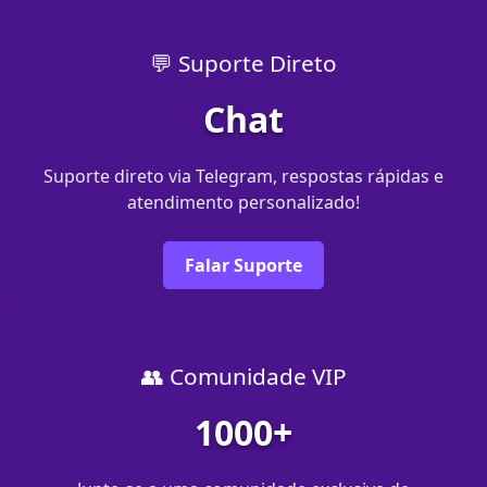
💬 Suporte Direto
Chat
Suporte direto via Telegram, respostas rápidas e
atendimento personalizado!
Falar Suporte
👥 Comunidade VIP
1000+