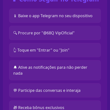
📱 Baixe o app Telegram no seu dispositivo
🔍 Procure por "@68Q VipOficial"
👆 Toque em "Entrar" ou "Join"
🔔 Ative as notificações para não perder
nada
💬 Participe das conversas e interaja
🎁 Receba bônus exclusivos