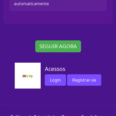
automaticamente
SEGUIR AGORA
Acessos
Login
Registrar-se