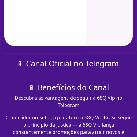
📱 Canal Oficial no Telegram!
📱 Benefícios do Canal
Descubra as vantagens de seguir a 68Q Vip no
Telegram
Como líder no setor, a plataforma 68Q Vip Brasil segue
o princípio da justiça — a 68Q Vip lança
constantemente promoções para atrair novos e