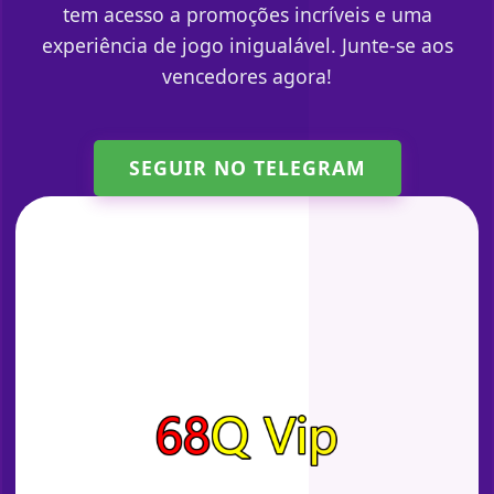
tem acesso a promoções incríveis e uma
experiência de jogo inigualável. Junte-se aos
vencedores agora!
SEGUIR NO TELEGRAM