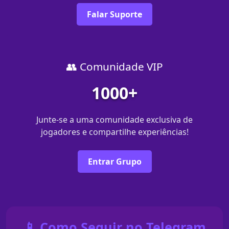
Falar Suporte
👥 Comunidade VIP
1000+
Junte-se a uma comunidade exclusiva de
jogadores e compartilhe experiências!
Entrar Grupo
📱 Como Seguir no Telegram