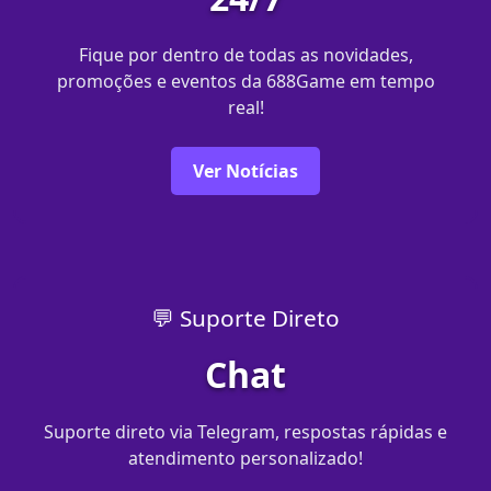
Fique por dentro de todas as novidades,
promoções e eventos da 688Game em tempo
real!
Ver Notícias
💬 Suporte Direto
Chat
Suporte direto via Telegram, respostas rápidas e
atendimento personalizado!