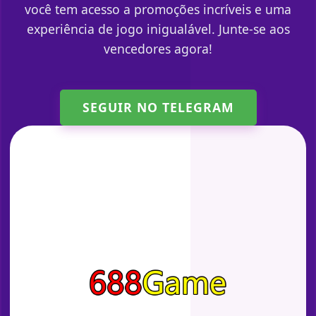
você tem acesso a promoções incríveis e uma
experiência de jogo inigualável. Junte-se aos
vencedores agora!
SEGUIR NO TELEGRAM