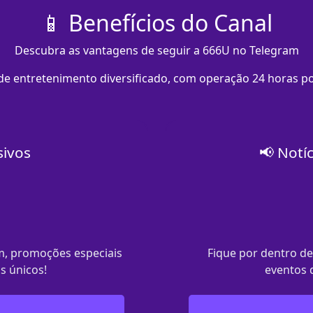
📱 Benefícios do Canal
Descubra as vantagens de seguir a 666U no Telegram
e entretenimento diversificado, com operação 24 horas po
sivos
📢 Notí
m, promoções especiais
Fique por dentro d
s únicos!
eventos 