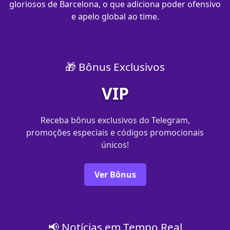
gloriosos de Barcelona, o que adiciona poder ofensivo
e apelo global ao time.
🎁 Bônus Exclusivos
VIP
Receba bônus exclusivos do Telegram,
promoções especiais e códigos promocionais
únicos!
Ver Bônus
📢 Notícias em Tempo Real