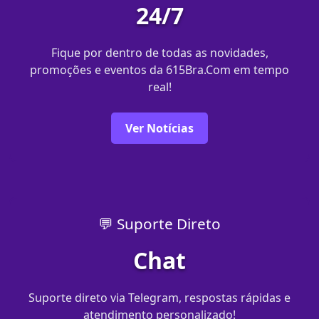
24/7
Fique por dentro de todas as novidades,
promoções e eventos da 615Bra.Com em tempo
real!
Ver Notícias
💬 Suporte Direto
Chat
Suporte direto via Telegram, respostas rápidas e
atendimento personalizado!