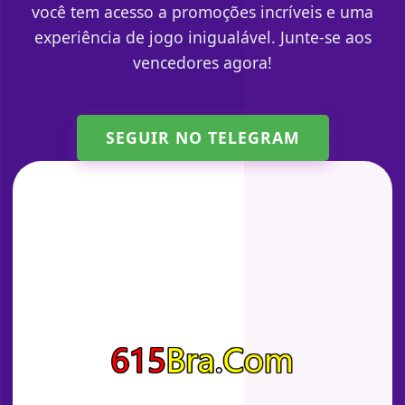
você tem acesso a promoções incríveis e uma
experiência de jogo inigualável. Junte-se aos
vencedores agora!
SEGUIR NO TELEGRAM