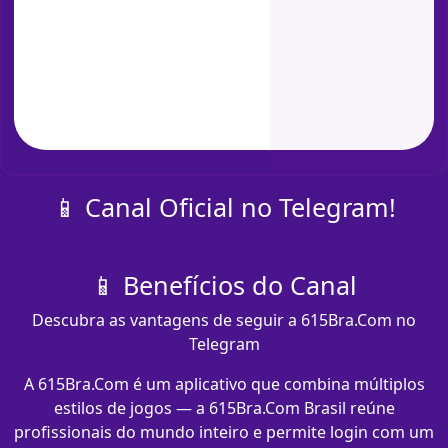
📱 Canal Oficial no Telegram!
📱 Benefícios do Canal
Descubra as vantagens de seguir a 615Bra.Com no
Telegram
A 615Bra.Com é um aplicativo que combina múltiplos
estilos de jogos — a 615Bra.Com Brasil reúne
profissionais do mundo inteiro e permite login com um