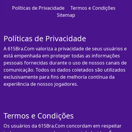
Políticas de Privacidade
Termos e Condições
Sitemap
Políticas de Privacidade
A 615Bra.Com valoriza a privacidade de seus usuários e
está empenhada em proteger todas as informações
pessoais fornecidas durante o uso de nossos canais de
comunicação. Todos os dados coletados são utilizados
exclusivamente para fins de melhoria contínua da
experiência de nossos jogadores.
Termos e Condições
Os usuários da 615Bra.Com concordam em respeitar