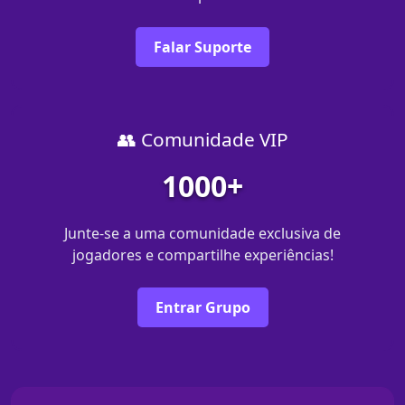
Falar Suporte
👥 Comunidade VIP
1000+
Junte-se a uma comunidade exclusiva de
jogadores e compartilhe experiências!
Entrar Grupo