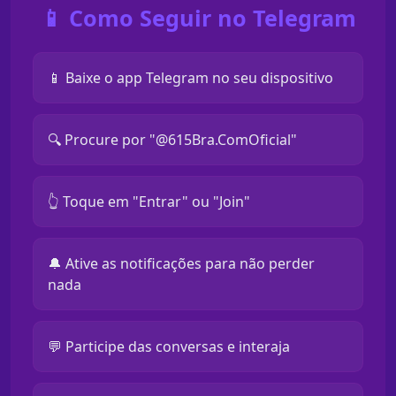
📱 Como Seguir no Telegram
📱 Baixe o app Telegram no seu dispositivo
🔍 Procure por "@615Bra.ComOficial"
👆 Toque em "Entrar" ou "Join"
🔔 Ative as notificações para não perder
nada
💬 Participe das conversas e interaja