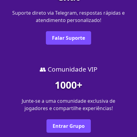
Suporte direto via Telegram, respostas rápidas e
atendimento personalizado!
Falar Suporte
👥 Comunidade VIP
1000+
Junte-se a uma comunidade exclusiva de
jogadores e compartilhe experiências!
Entrar Grupo