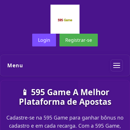
Login
Registrar-se
Menu
📱 595 Game A Melhor
Plataforma de Apostas
Cadastre-se na 595 Game para ganhar bônus no
cadastro e em cada recarga. Com a 595 Game,