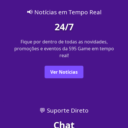
📢 Notícias em Tempo Real
24/7
Fique por dentro de todas as novidades,
promoções e eventos da 595 Game em tempo
real!
Ver Notícias
💬 Suporte Direto
Chat