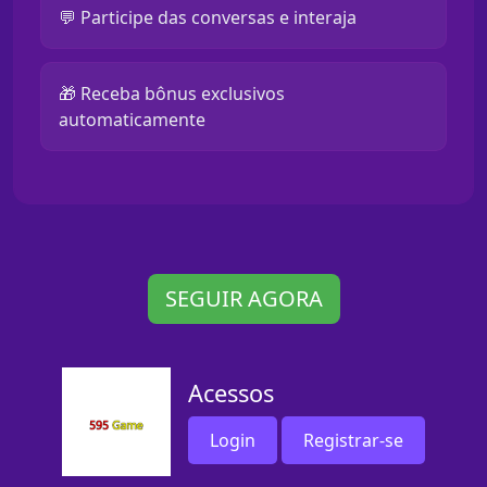
💬 Participe das conversas e interaja
🎁 Receba bônus exclusivos
automaticamente
SEGUIR AGORA
Acessos
Login
Registrar-se