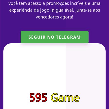
você tem acesso a promoções incríveis e uma
experiência de jogo inigualável. Junte-se aos
vencedores agora!
SEGUIR NO TELEGRAM