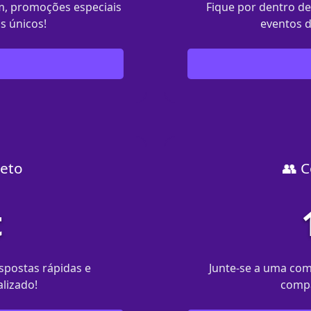
m, promoções especiais
Fique por dentro d
s únicos!
eventos d
reto
👥 
t
espostas rápidas e
Junte-se a uma com
lizado!
compa