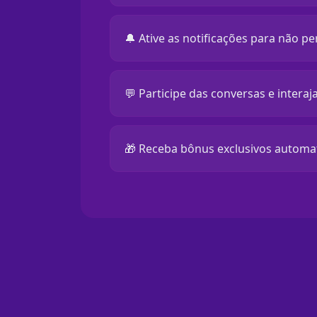
🔔 Ative as notificações para não p
💬 Participe das conversas e interaj
🎁 Receba bônus exclusivos autom