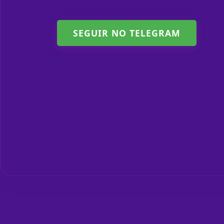
SEGUIR NO TELEGRAM