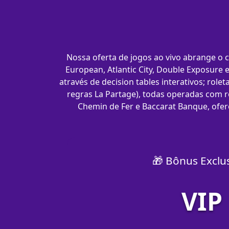
Nossa oferta de jogos ao vivo abrange o c
European, Atlantic City, Double Exposure
através de decision tables interativos; rol
regras La Partage), todas operadas com 
Chemin de Fer e Baccarat Banque, ofere
🎁 Bônus Exclu
VIP