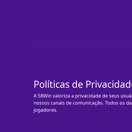
Políticas de Privacida
A 58Win valoriza a privacidade de seus usu
nossos canais de comunicação. Todos os dad
jogadores.