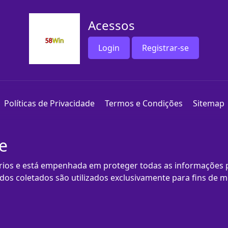
Acessos
Login
Registrar-se
Políticas de Privacidade
Termos e Condições
Sitemap
de
ários e está empenhada em proteger todas as informações 
os coletados são utilizados exclusivamente para fins de m