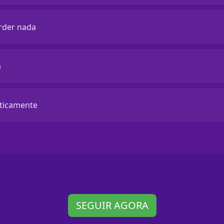
erder nada
a
aticamente
SEGUIR AGORA