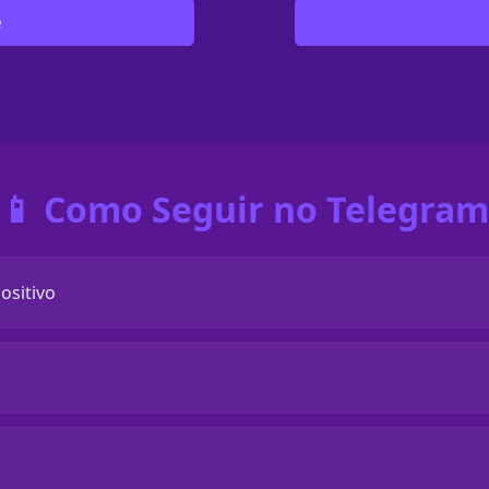
e
📱 Como Seguir no Telegram
ositivo