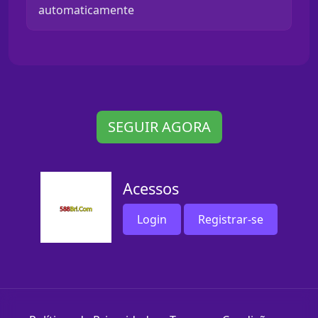
automaticamente
SEGUIR AGORA
Acessos
Login
Registrar-se