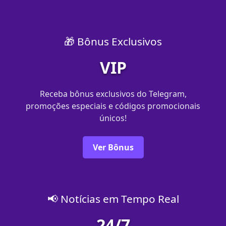
🎁 Bônus Exclusivos
VIP
Receba bônus exclusivos do Telegram,
promoções especiais e códigos promocionais
únicos!
Ver Bônus
📢 Notícias em Tempo Real
24/7