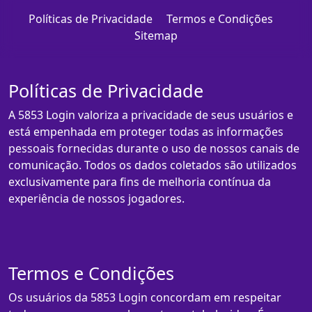
Políticas de Privacidade
Termos e Condições
Sitemap
Políticas de Privacidade
A 5853 Login valoriza a privacidade de seus usuários e
está empenhada em proteger todas as informações
pessoais fornecidas durante o uso de nossos canais de
comunicação. Todos os dados coletados são utilizados
exclusivamente para fins de melhoria contínua da
experiência de nossos jogadores.
Termos e Condições
Os usuários da 5853 Login concordam em respeitar