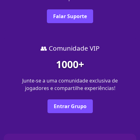
Falar Suporte
👥 Comunidade VIP
1000+
Junte-se a uma comunidade exclusiva de
jogadores e compartilhe experiências!
Entrar Grupo