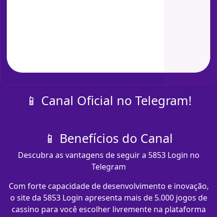
📱 Canal Oficial no Telegram!
📱 Benefícios do Canal
Descubra as vantagens de seguir a 5853 Login no
Telegram
Com forte capacidade de desenvolvimento e inovação,
o site da 5853 Login apresenta mais de 5.000 jogos de
cassino para você escolher livremente na plataforma