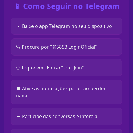
📱 Como Seguir no Telegram
📱 Baixe o app Telegram no seu dispositivo
🔍 Procure por "@5853 LoginOficial"
👆 Toque em "Entrar" ou "Join"
🔔 Ative as notificações para não perder
nada
💬 Participe das conversas e interaja