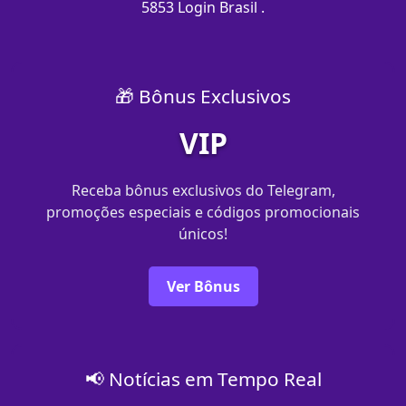
5853 Login Brasil .
🎁 Bônus Exclusivos
VIP
Receba bônus exclusivos do Telegram,
promoções especiais e códigos promocionais
únicos!
Ver Bônus
📢 Notícias em Tempo Real