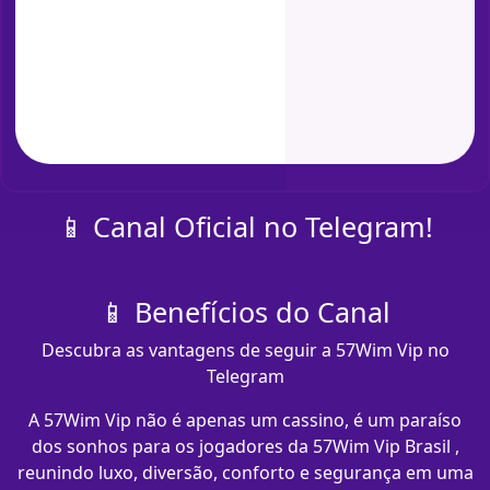
📱 Canal Oficial no Telegram!
📱 Benefícios do Canal
Descubra as vantagens de seguir a 57Wim Vip no
Telegram
A 57Wim Vip não é apenas um cassino, é um paraíso
dos sonhos para os jogadores da 57Wim Vip Brasil ,
reunindo luxo, diversão, conforto e segurança em uma