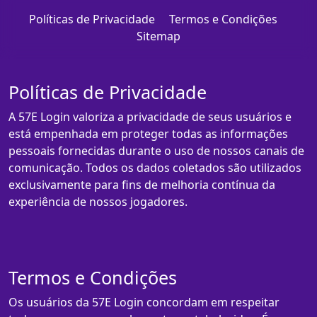
Políticas de Privacidade
Termos e Condições
Sitemap
Políticas de Privacidade
A 57E Login valoriza a privacidade de seus usuários e
está empenhada em proteger todas as informações
pessoais fornecidas durante o uso de nossos canais de
comunicação. Todos os dados coletados são utilizados
exclusivamente para fins de melhoria contínua da
experiência de nossos jogadores.
Termos e Condições
Os usuários da 57E Login concordam em respeitar