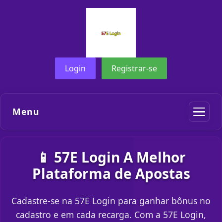
Login
Registrar-se
Menu
📱 57E Login A Melhor
Plataforma de Apostas
Cadastre-se na 57E Login para ganhar bônus no
cadastro e em cada recarga. Com a 57E Login,