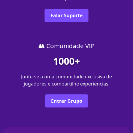
Falar Suporte
👥 Comunidade VIP
1000+
Junte-se a uma comunidade exclusiva de
jogadores e compartilhe experiências!
Entrar Grupo