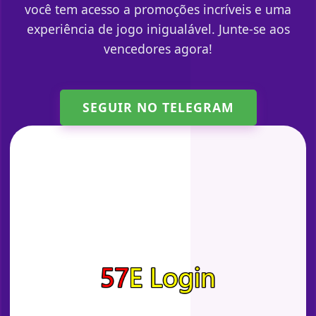
você tem acesso a promoções incríveis e uma
experiência de jogo inigualável. Junte-se aos
vencedores agora!
SEGUIR NO TELEGRAM