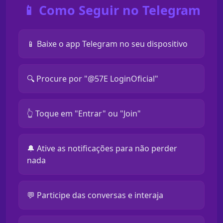
📱 Como Seguir no Telegram
📱 Baixe o app Telegram no seu dispositivo
🔍 Procure por "@57E LoginOficial"
👆 Toque em "Entrar" ou "Join"
🔔 Ative as notificações para não perder
nada
💬 Participe das conversas e interaja