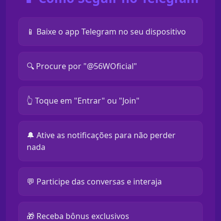
📱 Baixe o app Telegram no seu dispositivo
🔍 Procure por "@56WOficial"
👆 Toque em "Entrar" ou "Join"
🔔 Ative as notificações para não perder
nada
💬 Participe das conversas e interaja
🎁 Receba bônus exclusivos