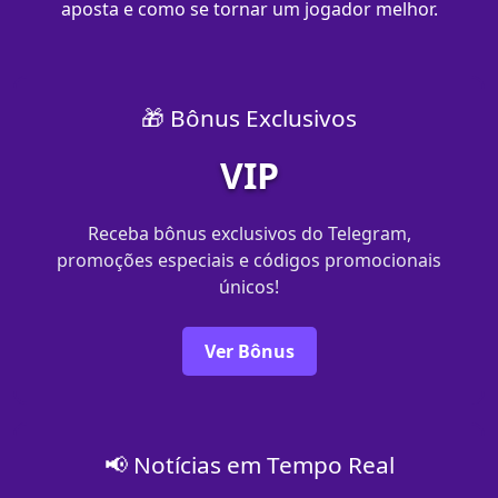
aposta e como se tornar um jogador melhor.
🎁 Bônus Exclusivos
VIP
Receba bônus exclusivos do Telegram,
promoções especiais e códigos promocionais
únicos!
Ver Bônus
📢 Notícias em Tempo Real