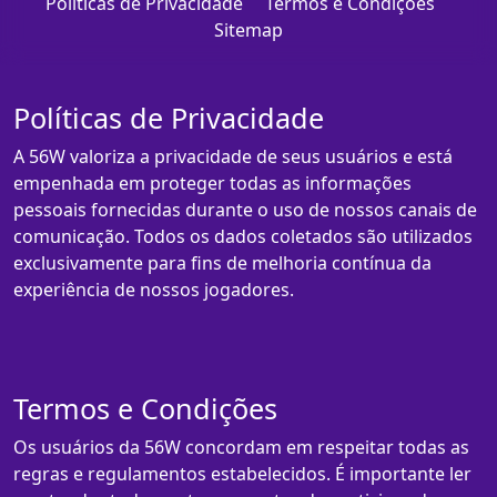
Políticas de Privacidade
Termos e Condições
Sitemap
Políticas de Privacidade
A 56W valoriza a privacidade de seus usuários e está
empenhada em proteger todas as informações
pessoais fornecidas durante o uso de nossos canais de
comunicação. Todos os dados coletados são utilizados
exclusivamente para fins de melhoria contínua da
experiência de nossos jogadores.
Termos e Condições
Os usuários da 56W concordam em respeitar todas as
regras e regulamentos estabelecidos. É importante ler