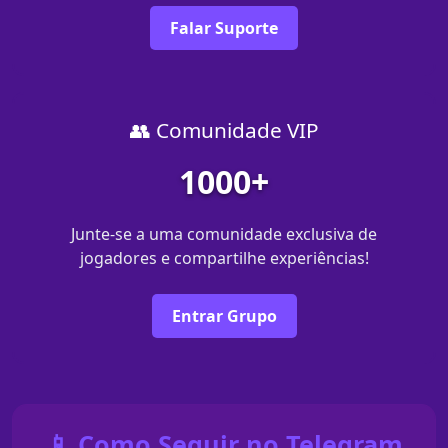
Falar Suporte
👥 Comunidade VIP
1000+
Junte-se a uma comunidade exclusiva de
jogadores e compartilhe experiências!
Entrar Grupo
📱 Como Seguir no Telegram