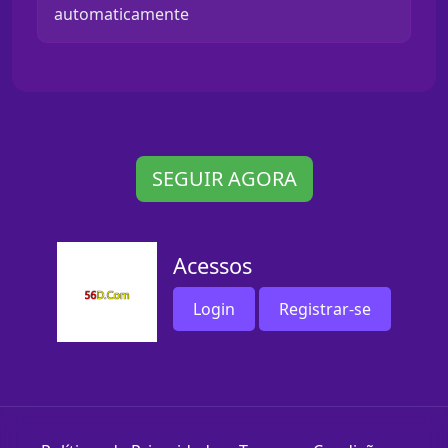
automaticamente
SEGUIR AGORA
Acessos
Login
Registrar-se