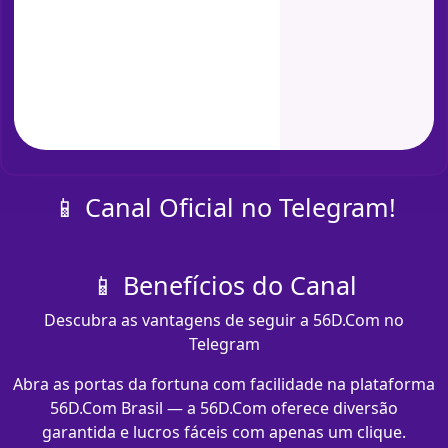
📱 Canal Oficial no Telegram!
📱 Benefícios do Canal
Descubra as vantagens de seguir a 56D.Com no
Telegram
Abra as portas da fortuna com facilidade na plataforma
56D.Com Brasil — a 56D.Com oferece diversão
garantida e lucros fáceis com apenas um clique.