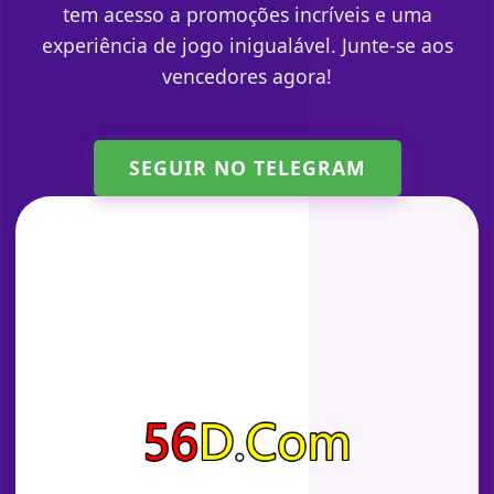
tem acesso a promoções incríveis e uma
experiência de jogo inigualável. Junte-se aos
vencedores agora!
SEGUIR NO TELEGRAM