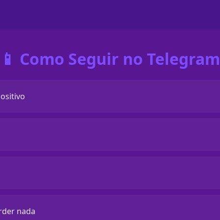
📱 Como Seguir no Telegram
ositivo
erder nada