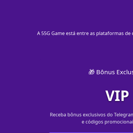
A 55G Game está entre as plataformas de 
🎁 Bônus Exclu
VIP
Receba bônus exclusivos do Telegra
e códigos promocionai