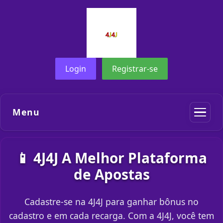
Login
Registrar-se
Menu
📱 4J4J A Melhor Plataforma
de Apostas
Cadastre-se na 4J4J para ganhar bônus no
cadastro e em cada recarga. Com a 4J4J, você tem