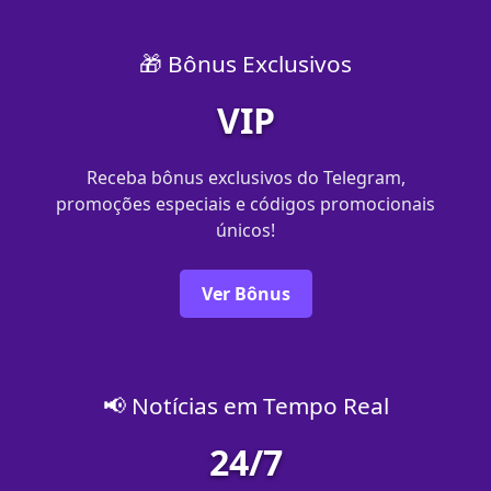
🎁 Bônus Exclusivos
VIP
Receba bônus exclusivos do Telegram,
promoções especiais e códigos promocionais
únicos!
Ver Bônus
📢 Notícias em Tempo Real
24/7