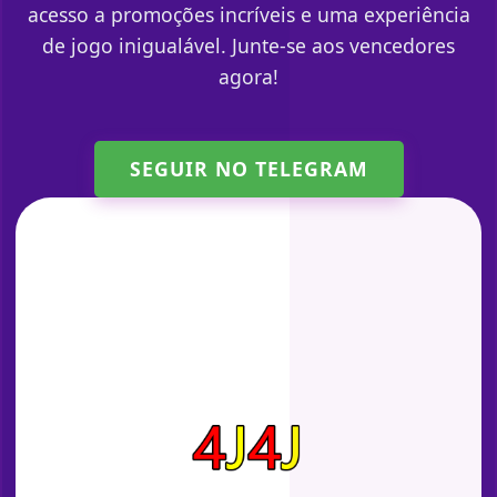
acesso a promoções incríveis e uma experiência
de jogo inigualável. Junte-se aos vencedores
agora!
SEGUIR NO TELEGRAM