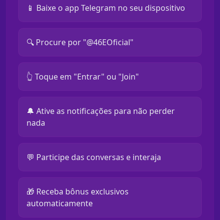
📱 Baixe o app Telegram no seu dispositivo
🔍 Procure por "@46EOficial"
👆 Toque em "Entrar" ou "Join"
🔔 Ative as notificações para não perder
nada
💬 Participe das conversas e interaja
🎁 Receba bônus exclusivos
automaticamente