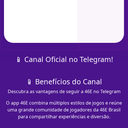
📱 Canal Oficial no Telegram!
📱 Benefícios do Canal
Descubra as vantagens de seguir a 46E no Telegram
O app 46E combina múltiplos estilos de jogos e reúne
uma grande comunidade de jogadores da 46E Brasil
para compartilhar experiências e diversão.