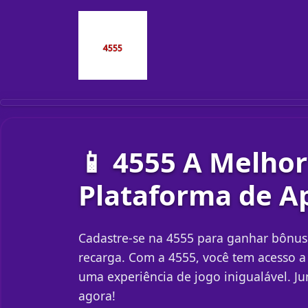
📱 4555 A Melhor
Plataforma de A
Cadastre-se na 4555 para ganhar bônus
recarga. Com a 4555, você tem acesso a
uma experiência de jogo inigualável. J
agora!