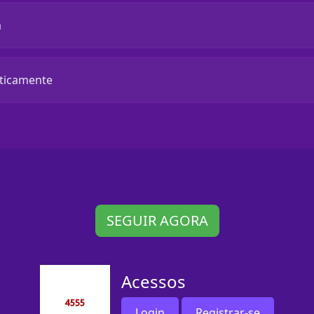
a
aticamente
SEGUIR AGORA
Acessos
Login
Registrar-se