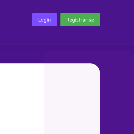
Login
Registrar-se