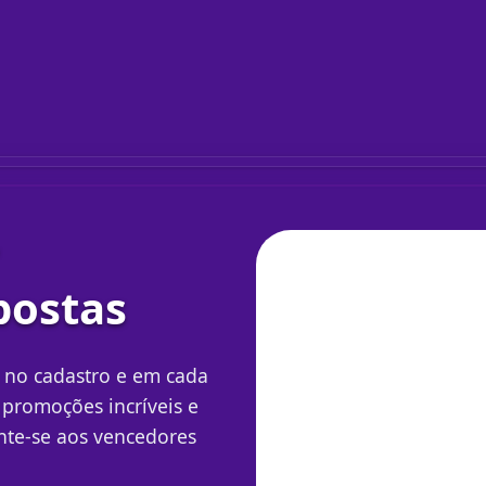
postas
 no cadastro e em cada
 promoções incríveis e
unte-se aos vencedores