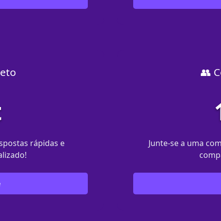
reto
👥 
t
espostas rápidas e
Junte-se a uma com
lizado!
compa
e