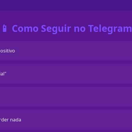
📱 Como Seguir no Telegram
ositivo
al"
erder nada