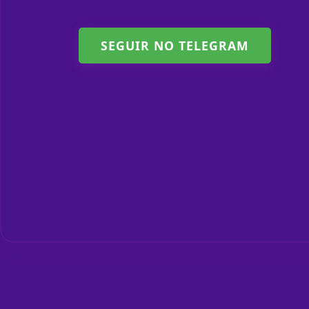
SEGUIR NO TELEGRAM