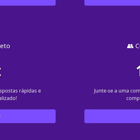
reto
👥 
t
espostas rápidas e
Junte-se a uma com
lizado!
compa
e