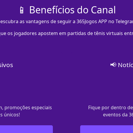
📱 Benefícios do Canal
escubra as vantagens de seguir a 365Jogos APP no Telegr
 que os jogadores apostem em partidas de tênis virtuais en
sivos
📢 Notí
m, promoções especiais
Fique por dentro d
s únicos!
eventos da 3