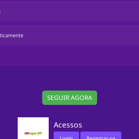
a
aticamente
SEGUIR AGORA
Acessos
Login
Registrar-se