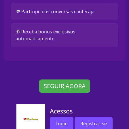
💬 Participe das conversas e interaja
🎁 Receba bônus exclusivos
automaticamente
SEGUIR AGORA
Acessos
Login
Registrar-se