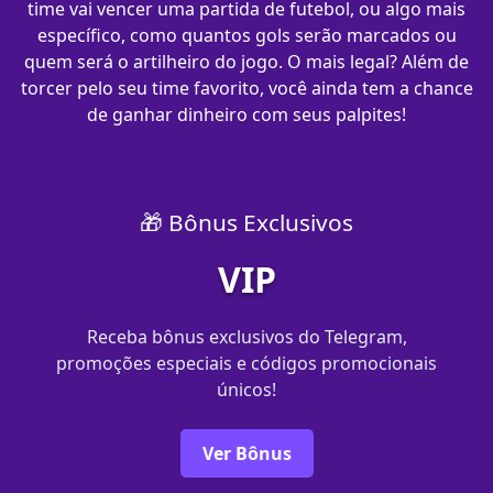
time vai vencer uma partida de futebol, ou algo mais
específico, como quantos gols serão marcados ou
quem será o artilheiro do jogo. O mais legal? Além de
torcer pelo seu time favorito, você ainda tem a chance
de ganhar dinheiro com seus palpites!
🎁 Bônus Exclusivos
VIP
Receba bônus exclusivos do Telegram,
promoções especiais e códigos promocionais
únicos!
Ver Bônus