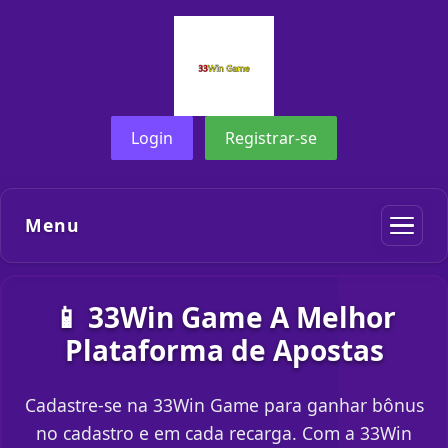
Login
Registrar-se
Menu
📱 33Win Game A Melhor
Plataforma de Apostas
Cadastre-se na 33Win Game para ganhar bônus
no cadastro e em cada recarga. Com a 33Win