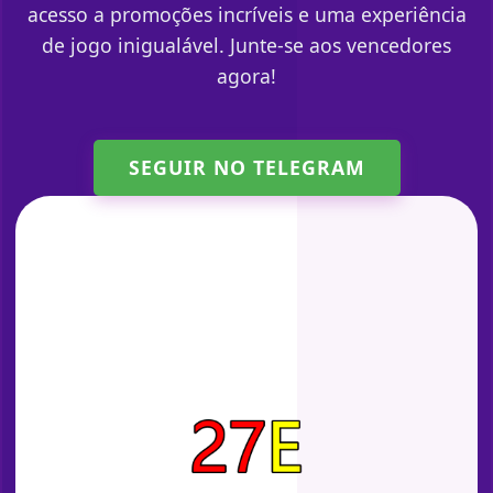
acesso a promoções incríveis e uma experiência
de jogo inigualável. Junte-se aos vencedores
agora!
SEGUIR NO TELEGRAM