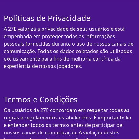
Políticas de Privacidade
A 27E valoriza a privacidade de seus usuários e está
empenhada em proteger todas as informações
pessoais fornecidas durante o uso de nossos canais de
comunicação. Todos os dados coletados são utilizados
exclusivamente para fins de melhoria contínua da
experiência de nossos jogadores.
Termos e Condições
Os usuários da 27E concordam em respeitar todas as
regras e regulamentos estabelecidos. É importante ler
e entender todos os termos antes de participar de
nossos canais de comunicação. A violação destes