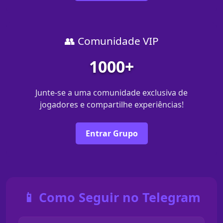
👥 Comunidade VIP
1000+
Junte-se a uma comunidade exclusiva de
jogadores e compartilhe experiências!
Entrar Grupo
📱 Como Seguir no Telegram