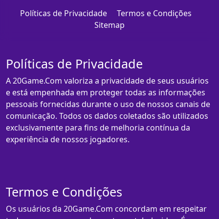
Políticas de Privacidade
Termos e Condições
Sitemap
Políticas de Privacidade
A 20Game.Com valoriza a privacidade de seus usuários
e está empenhada em proteger todas as informações
pessoais fornecidas durante o uso de nossos canais de
comunicação. Todos os dados coletados são utilizados
exclusivamente para fins de melhoria contínua da
experiência de nossos jogadores.
Termos e Condições
Os usuários da 20Game.Com concordam em respeitar