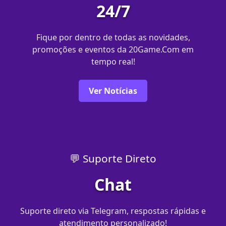
24/7
Fique por dentro de todas as novidades,
promoções e eventos da 20Game.Com em
tempo real!
Ver Notícias
💬 Suporte Direto
Chat
Suporte direto via Telegram, respostas rápidas e
atendimento personalizado!