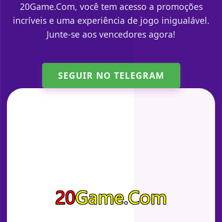
20Game.Com, você tem acesso a promoções
incríveis e uma experiência de jogo inigualável.
Junte-se aos vencedores agora!
SEGUIR NO TELEGRAM