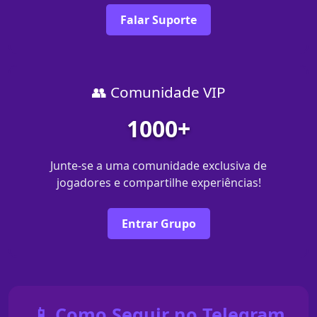
Falar Suporte
👥 Comunidade VIP
1000+
Junte-se a uma comunidade exclusiva de
jogadores e compartilhe experiências!
Entrar Grupo
📱 Como Seguir no Telegram