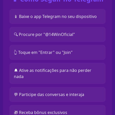
📱 Baixe o app Telegram no seu dispositivo
🔍 Procure por "@14WinOficial"
👆 Toque em "Entrar" ou "Join"
🔔 Ative as notificações para não perder
nada
💬 Participe das conversas e interaja
🎁 Receba bônus exclusivos