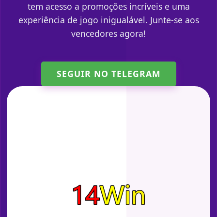
tem acesso a promoções incríveis e uma
experiência de jogo inigualável. Junte-se aos
vencedores agora!
SEGUIR NO TELEGRAM