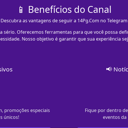
📱 Benefícios do Canal
Descubra as vantagens de seguir a 14Pg.Com no Telegram
 a sério. Oferecemos ferramentas para que você possa defin
essidade. Nosso objetivo é garantir que sua experiência se
sivos
📢 Notí
m, promoções especiais
Fique por dentro d
s únicos!
eventos da