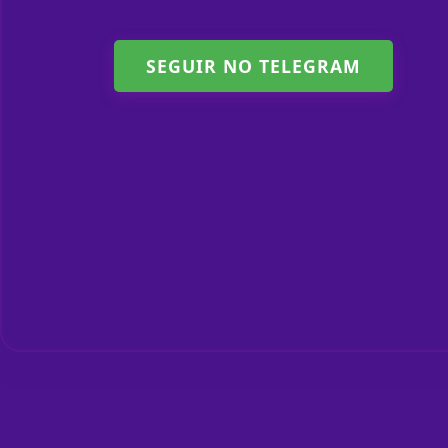
SEGUIR NO TELEGRAM