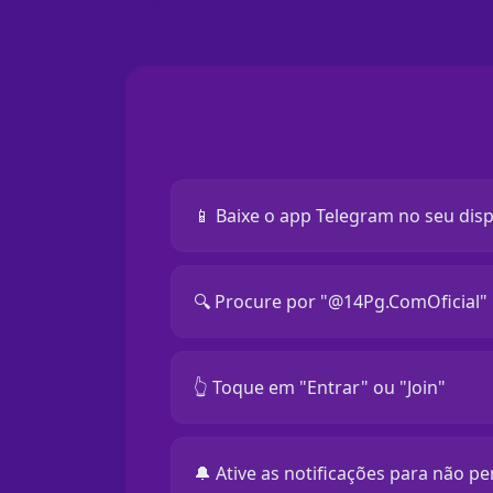
📱 Baixe o app Telegram no seu disp
🔍 Procure por "@14Pg.ComOficial"
👆 Toque em "Entrar" ou "Join"
🔔 Ative as notificações para não p