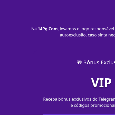
Na
14Pg.Com
, levamos o jogo responsável
autoexclusão, caso sinta nec
🎁 Bônus Exclu
VIP
Receba bônus exclusivos do Telegra
e códigos promocionai