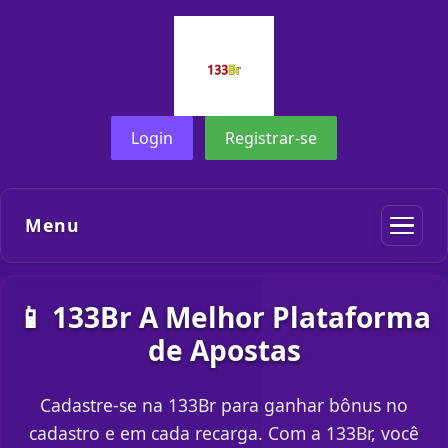
Login
Registrar-se
Menu
📱 133Br A Melhor Plataforma
de Apostas
Cadastre-se na 133Br para ganhar bônus no
cadastro e em cada recarga. Com a 133Br, você