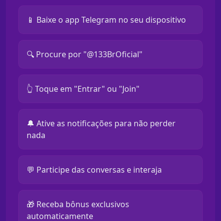
📱 Baixe o app Telegram no seu dispositivo
🔍 Procure por "@133BrOficial"
👆 Toque em "Entrar" ou "Join"
🔔 Ative as notificações para não perder
nada
💬 Participe das conversas e interaja
🎁 Receba bônus exclusivos
automaticamente