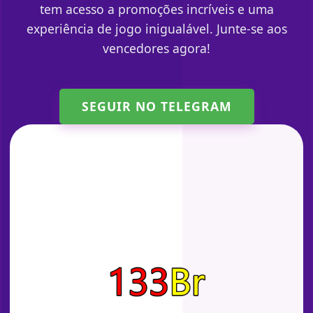
tem acesso a promoções incríveis e uma
experiência de jogo inigualável. Junte-se aos
vencedores agora!
SEGUIR NO TELEGRAM