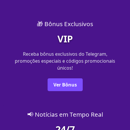
🎁 Bônus Exclusivos
VIP
Receba bônus exclusivos do Telegram,
promoções especiais e códigos promocionais
únicos!
Ver Bônus
📢 Notícias em Tempo Real
24/7