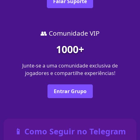
Falar Suporte
👥 Comunidade VIP
1000+
Junte-se a uma comunidade exclusiva de
jogadores e compartilhe experiências!
Entrar Grupo
📱 Como Seguir no Telegram