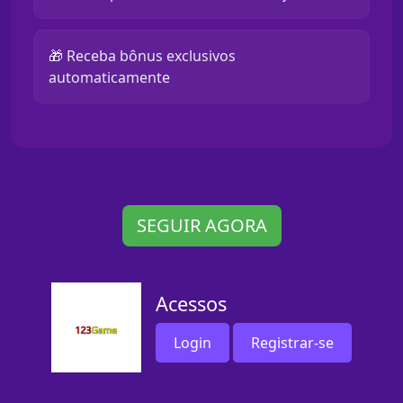
🎁 Receba bônus exclusivos
automaticamente
SEGUIR AGORA
Acessos
Login
Registrar-se