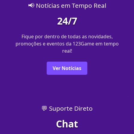
📢 Notícias em Tempo Real
24/7
Fique por dentro de todas as novidades,
promoções e eventos da 123Game em tempo
real!
Ver Notícias
💬 Suporte Direto
Chat