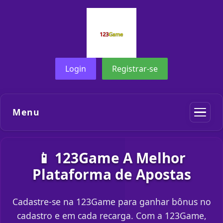
Login
Registrar-se
Menu
📱 123Game A Melhor
Plataforma de Apostas
Cadastre-se na 123Game para ganhar bônus no
cadastro e em cada recarga. Com a 123Game,