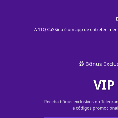
A 11Q CaSSino é um app de entreteniment
🎁 Bônus Exclu
VIP
Receba bônus exclusivos do Telegra
e códigos promocionai