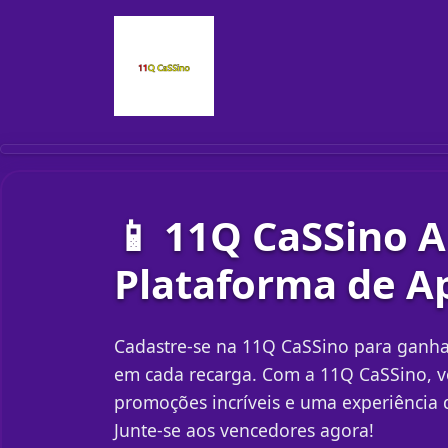
📱 11Q CaSSino 
Plataforma de A
Cadastre-se na 11Q CaSSino para ganha
em cada recarga. Com a 11Q CaSSino, v
promoções incríveis e uma experiência d
Junte-se aos vencedores agora!