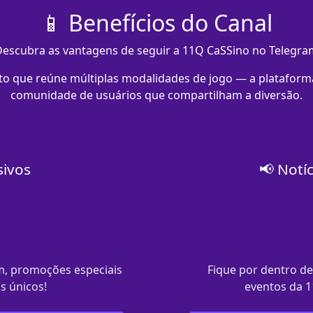
📱 Benefícios do Canal
Descubra as vantagens de seguir a 11Q CaSSino no Telegra
o que reúne múltiplas modalidades de jogo — a plataform
comunidade de usuários que compartilham a diversão.
sivos
📢 Notí
m, promoções especiais
Fique por dentro d
s únicos!
eventos da 1