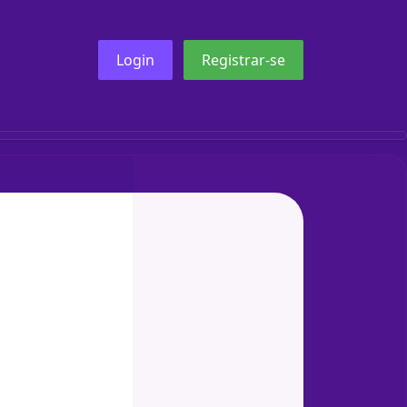
Login
Registrar-se