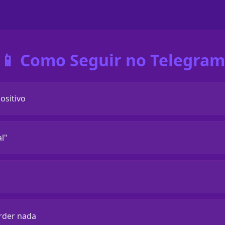
📱 Como Seguir no Telegram
ositivo
l"
erder nada