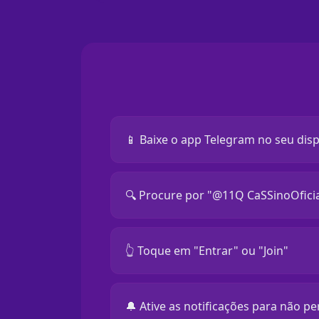
📱 Baixe o app Telegram no seu disp
🔍 Procure por "@11Q CaSSinoOficia
👆 Toque em "Entrar" ou "Join"
🔔 Ative as notificações para não p