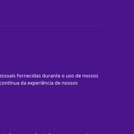
essoais fornecidas durante o uso de nossos
 contínua da experiência de nossos