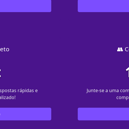
reto
👥 
t
espostas rápidas e
Junte-se a uma com
lizado!
compa
e