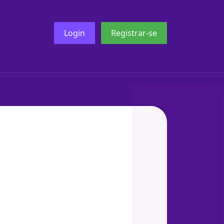
Login
Registrar-se