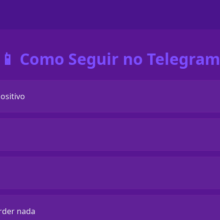
📱 Como Seguir no Telegram
ositivo
erder nada