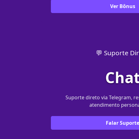
Ver Bônus
💬 Suporte Di
Cha
Suporte direto via Telegram, r
atendimento persona
Falar Suport