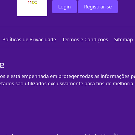
Login
Registrar-se
Políticas de Privacidade
Termos e Condições
Sitemap
de
rios e está empenhada em proteger todas as informações p
tados são utilizados exclusivamente para fins de melhoria