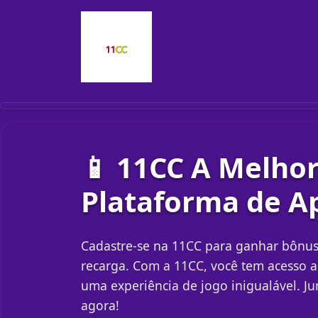
📱 11CC A Melho
Plataforma de A
Cadastre-se na 11CC para ganhar bônus
recarga. Com a 11CC, você tem acesso a
uma experiência de jogo inigualável. J
agora!