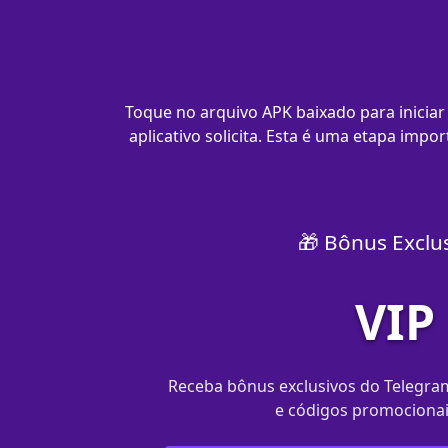
Toque no arquivo APK baixado para iniciar
aplicativo solicita. Esta é uma etapa imp
🎁 Bônus Exclu
VIP
Receba bônus exclusivos do Telegra
e códigos promocionai