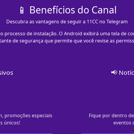
📱 Benefícios do Canal
Descubra as vantagens de seguir a 11CC no Telegram
 o processo de instalação. O Android exibirá uma tela de
ortante de segurança que permite que você revise as permis
sivos
📢 Notí
m, promoções especiais
Fique por dentro d
s únicos!
eventos 