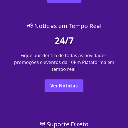
📢 Notícias em Tempo Real
24/7
Fique por dentro de todas as novidades,
promoções e eventos da 10Pm Plataforma em
tempo real!
Ver Notícias
💬 Suporte Direto