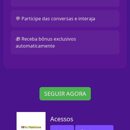
💬 Participe das conversas e interaja
🎁 Receba bônus exclusivos
automaticamente
SEGUIR AGORA
Acessos