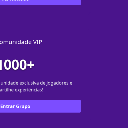
Comunidade VIP
1000+
unidade exclusiva de jogadores e
rtilhe experiências!
Entrar Grupo