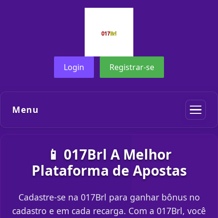
Login
Registrar-se
Menu
📱 017Brl A Melhor
Plataforma de Apostas
Cadastre-se na 017Brl para ganhar bônus no
cadastro e em cada recarga. Com a 017Brl, você