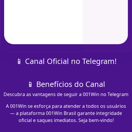
📱 Canal Oficial no Telegram!
📱 Benefícios do Canal
Descubra as vantagens de seguir a 001Win no Telegram
A 001Win se esforça para atender a todos os usuários
— a plataforma 001Win Brasil garante integridade
oficial e saques imediatos. Seja bem-vindo!