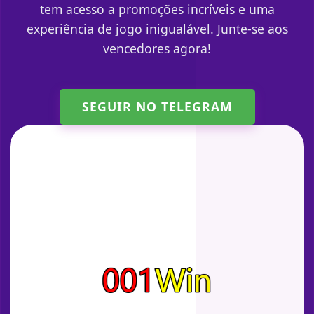
tem acesso a promoções incríveis e uma
experiência de jogo inigualável. Junte-se aos
vencedores agora!
SEGUIR NO TELEGRAM