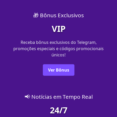
🎁 Bônus Exclusivos
VIP
Receba bônus exclusivos do Telegram,
promoções especiais e códigos promocionais
únicos!
Ver Bônus
📢 Notícias em Tempo Real
24/7