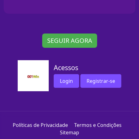
SEGUIR AGORA
Acessos
Login
Registrar-se
Políticas de Privacidade
Termos e Condições
Sitemap