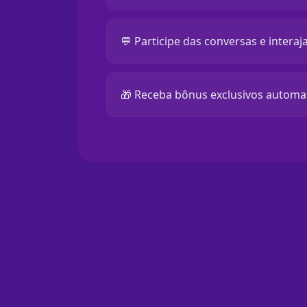
💬 Participe das conversas e interaj
🎁 Receba bônus exclusivos autom