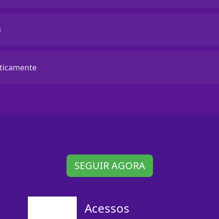
a
aticamente
SEGUIR AGORA
Acessos