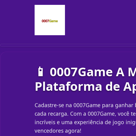
📱 0007Game A 
Plataforma de A
Cadastre-se na 0007Game para ganhar 
cada recarga. Com a 0007Game, você t
incríveis e uma experiência de jogo inig
vencedores agora!