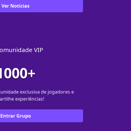
Ver Notícias
Comunidade VIP
1000+
unidade exclusiva de jogadores e
rtilhe experiências!
Entrar Grupo