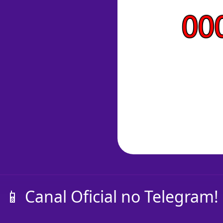
📱 Canal Oficial no Telegram!