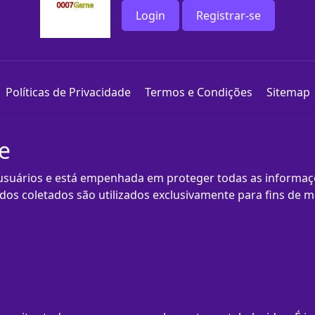
Login
Registrar-se
Políticas de Privacidade
Termos e Condições
Sitemap
de
 usuários e está empenhada em proteger todas as informaç
os coletados são utilizados exclusivamente para fins de m