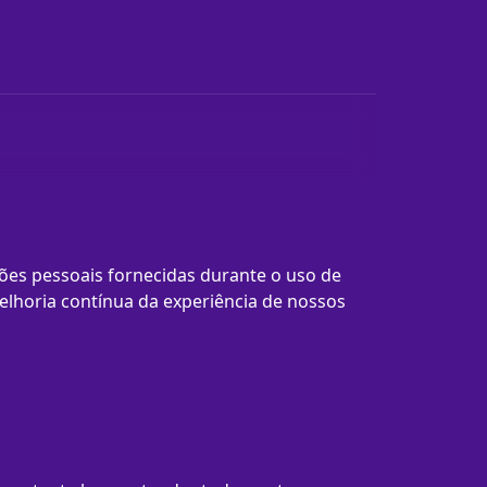
ões pessoais fornecidas durante o uso de
elhoria contínua da experiência de nossos