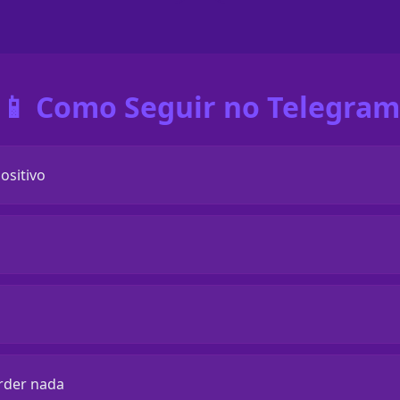
📱 Como Seguir no Telegram
ositivo
erder nada